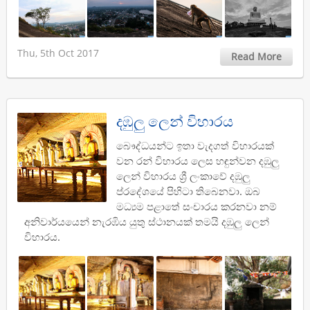
Thu, 5th Oct 2017
Read More
දඹුලු ලෙන් විහාරය
බෞද්ධයන්ට ඉතා වැදගත් විහාරයක්
වන රන් විහාරය ලෙස හඳුන්වන දඹුලු
ලෙන් විහාරය ශ්‍රී ලංකාවේ දඹුලු
ප්රදේශයේ පිහිටා තිබෙනවා. ඔබ
මධ්‍යම පළාතේ සංචාරය කරනවා නම්
අනිවාර්යයෙන් නැරඹිය යුතු ස්ථානයක් තමයි දඹුලු ලෙන්
විහාරය.