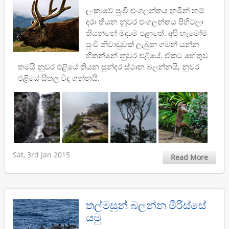
ලංකාවේ පුංචි එංගලන්තය නමින් නම්
දරා තියන නුවර එංගලන්තය පිහිටලා
තියන්නේ මද්‍යම පළාතේ. අපි හැමෝම
පුංචි නිවාඩුවක් ලැබුන ගමන් යන්න
හිතන්නේ නුවර එළියේ. ඒකට හේතුව
තමයි නුවර එළියේ තියන සුන්දර ස්ථාන බලන්නයි, නුවර
එළියේ සීතල විද ගන්නයි.
Sat, 3rd Jan 2015
Read More
තල්මසුන් බලන්න මිරිස්සේ
යමු