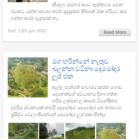
කියලා. සමහර අයට ඇත්තටම වෙන
රටකට යන්න අවශ්‍ය තරම් සුදුසුකම් තිබ්බත් ඒක හරියට කර
ගන්න තරම් දැනුමක් නෑ.
Sun, 12th Jun 2022
Read More
මග හරින්නේ නැතුව
බලන්න වටිනා දෙමෝදර
ලූප් එක
ඇල්ල පැත්තේ සංචාරය කරන ගොඩ
දෙනෙක්ගේ අවධානය දිනා ගත්ත
හරිම ලස්සන ලංකාවේ විශේෂිතම
දුම්රිය ස්ථානයක් තමයි දෙමෝදර. දෙමෝදර මේ තරමටම
ප්‍රසිද්ධ වෙලා තියන්නේ දෙමෝදර ලූප් එක හින්දා.