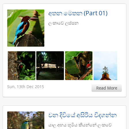
අතන මෙතන (Part 01)
ලංකාවේ ලස්සන
Sun, 13th Dec 2015
Read More
වන දිවියේ අසිරිය විදගන්න
යාල අභය භුමිය කියන්නේ ලංකවේ