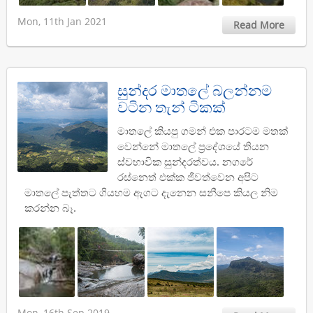
Mon, 11th Jan 2021
Read More
සුන්දර මාතලේ බලන්නම
වටින තැන් ටිකක්
මාතලේ කියපු ගමන් එක පාරටම මතක්
වෙන්නේ මාතලේ ප්‍රදේශයේ තියන
ස්වභාවික සුන්දරත්වය. නගරේ
රස්නෙත් එක්ක ජීවත්වෙන අපිට
මාතලේ පැත්තට ගියහම ඇගට දැනෙන සනීපෙ කියල නිම
කරන්න බෑ.
Mon, 16th Sep 2019