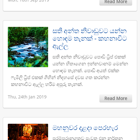
Read More
සති අන්ත නිවාඩුවට යන්න
හොඳම තැනක් - කහනාවිට
ඇල්ල
සති අන්ත නිවාඩුවට පොඩි ට්‍රිප් එකක්
යන්න හිතාගෙන ඉන්නවානම් මෙන්න
හොඳම තැනක්. පොඩි අයත් එක්ක
ෆැමිලි ට්‍රිප් එකක් ගිහින් නිදහසේ දවස ගත කරන්න
කහනාවිට ඇල්ල හරිම අපූරු තැනක්.
Thu, 24th Jan 2019
Read More
මහනුවර දළදා පෙරහැර
පරම්පරානුගතව පැවත එන නර්තන