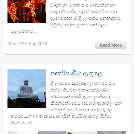
වාදන හා රංගන අංග රාශියකින් හා
ඉපැරණි චාරිත්‍ර වලින් සමන්විත වන
දළදා පෙරහැර ශ්‍රී ලාංකේය අනන්‍යතාව
පිළිබිඹු කරන උත්සවයක් ලෙස
සැලකෙනවා .
Mon, 13th Aug 2018
Read More
ආකර්ෂණීය ඇතුගල
ශ්‍රී ලංකාවේ කුරුණෑගල නගරය තුළ
පිහිටා තිබෙන ඉතා ආකර්ෂණීය
පර්වතයක් තමයි ඇතුගල කියලා
කියන්නේ. මෙය සමහරු ඇතාගල යන
නමිනුත් හඳුන්වනවා. කුරුණෑගල
නගරයෙන් 1 km ක් පමණ දුරින් තමයි ඇතාගල පිහිටා
තිබෙන්නේ.