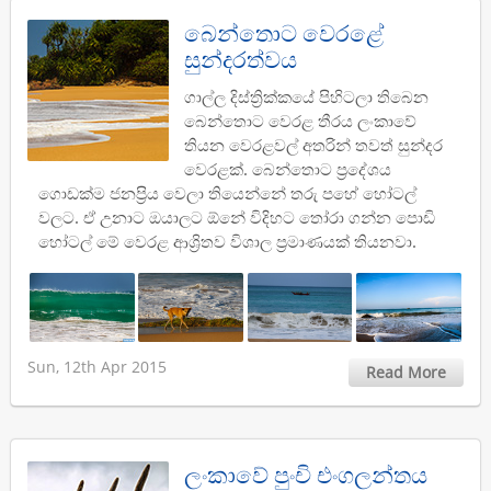
බෙන්තොට වෙරළේ
සුන්දරත්වය
ගාල්ල දිස්ත්‍රික්කයේ පිහිටලා තිබෙන
බෙන්තොට වෙරළ තීරය ලංකාවේ
තියන වෙරළවල් අතරින් තවත් සුන්දර
වෙරළක්. බෙන්තොට ප්‍රදේශය
ගොඩක්ම ජනප්‍රිය වෙලා තියෙන්නේ තරු පහේ හෝටල්
වලට. ඒ උනාට ඔයාලට ඕනේ විදිහට තෝරා ගන්න පොඩි
හෝටල් මේ වෙරළ ආශ්‍රිතව විශාල ප්‍රමාණයක් තියනවා.
Sun, 12th Apr 2015
Read More
ලංකාවේ පුංචි එංගලන්තය