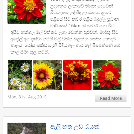
උද්‍යානය ලංකාවේ තියන දෙවෙනි
විශාලතම උද්භිද උද්‍යානය. නුවර
එළියේ සිට නුවර එළිය බදුල්ල ප්‍රධාන
මාර්ගයේ 16km ක් පමණ යන විට
අපිට හක්ගල මල් වත්තට ලගා වෙන්න පුළුවන්. මාර්තු සිට
අප්‍රේල් අග දක්වා තමයි මල් වත්ත බලන්න යන්න හොඳම
කාලය. රෝස ඕකිඩ් වැනි විදිධ අලංකාර මල් පිපෙන්නේ මේ
කාල සීමා තුල තමයි.
Mon, 31st Aug 2015
Read More
ඇලි හත උඩ රැයක්