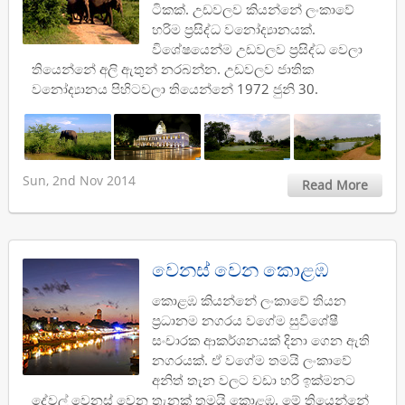
ටිකක්. උඩවලව කියන්නේ ලංකාවේ
හරිම ප්‍රසිද්ධ වනෝද්‍යානයක්.
විශේෂයෙන්ම උඩවලව ප්‍රසිද්ධ වෙලා
තියෙන්නේ අලි ඇතුන් නරබන්න. උඩවලව ජාතික
වනෝද්‍යානය පිහිටවලා තියෙන්නේ 1972 ජුනි 30.
Sun, 2nd Nov 2014
Read More
වෙනස් වෙන කොළඹ
කොළඹ කියන්නේ ලංකාවේ තියන
ප්‍රධානම නගරය වගේම සුවිශේෂී
සංචාරක ආකර්ශනයක් දිනා ගෙන ඇති
නගරයක්. ඒ වගේම තමයි ලංකාවේ
අනිත් තැන වලට වඩා හරි ඉක්මනට
දේවල් වෙනස් වෙන තැනක් තමයි කොළඹ. මේ තියෙන්නේ