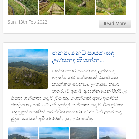
Sun, 13th Feb 2022
Read More
හන්තානෙට පායන සඳ
ලස්සනද කියන්න...
හන්තානෙට පායන සඳ ලස්සනද
බලන්නනම් හන්තානේ රැයක් ගත
කරන්නම වෙනවා. ලංකාවේ නුවර
නගරයට ඉතාම ආසන්නයෙන් පිහිටලා
තියන හන්තාන කදු වැටිය කදු නගින්නන් අතර ඉතාමත්
ජනප්‍රිය තැනක්. මේ අති සුන්දර හන්තාන කදු වැටිය ප්‍රධාන
කදු මුදුන් හතකින් සමන්විත වෙනවා. ඒ අතරින් උසම කදු
මුදුන වන්නේ අඩි 3800ක් උස ඌරා කන්ද.