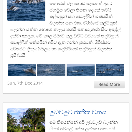
මේ දවස් වල ගොඩ දෙනෙක් අතර
ජනප්‍රිය වෙලා තියන දෙයක් තමයි
තල්මසුන් සහ ඩොල්ෆින් මත්සයින්
බලන්න යන එක. මිරිස්සේ තල්මසුන්
බලන්න යන්න හොඳම කාලය තමයි නොවැම්බර් සිට අප්‍රේල්
දක්වා කාලය. මේ කාල සීමාව තුල විවිධ වර්ගයේ තල්මසුන්,
ඩොල්ෆින් මත්සයින් අපිට දැක ගන්න පුළුවන්. මිරිස්සට
අමතරව ත්‍රිකුණාමලය හා කල්පිටියත් තල්මසුන් බලන්න
ප්‍රසිද්ධයි.
Sun, 7th Dec 2014
Read More
උඩවලව ජාතික වනය
මේ තියෙන්නේ අපි උඩවලව බලන්න
ගියේ වෙලේ ගත්ත ලස්සන ෆොටෝ