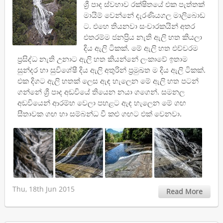
ශ්‍රී පාද ස්වභාව රක්ෂිතයේ එක පැත්තක්
මායිම් වෙන්නේ දැරණියගල මාලිබොඩ
ට. එහෙ තියනවා සංචාරකයින් අතර
එතරම්ම ජනප්‍රිය නැති ඇලි හත කියලා
දිය ඇලි ටිකක්. මේ ඇලි හත එච්චරම
ප්‍රසිද්ධ නැති උනාට ඇලි හත කියන්නේ ලංකාවේ ඉතාම
සුන්දර හා සුවිශේෂී දිය ඇලි අතුරින් ප‍්‍රමුඛත ම දිය ඇලි ටිකක්.
එක දිගට ඇලි හතක් ලෙස ඇඳ හැලෙන මේ ඇලි හත පටන්
ගන්නේ ශ්‍රී පාද අඩවියේ තියෙන නයා ගගෙන්. සමනල
අඩවියෙන් ආරම්භ වෙලා පහළට ඇඳ හැලෙන මේ ගඟ
සීතාවක ගඟ හා සම්බන්ධ වී කළු ගඟට එක් වෙනවා.
Thu, 18th Jun 2015
Read More