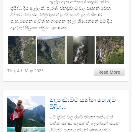
ඇල්ල ඈත අතීතයේ ඉදලම හරිම
ප්‍රසිද්ධ දිය ඇල්ලක්. පැරණි ජනප්‍රවාධ වල සදහන් වෙන
විදිහට රාවණා රජ්ජුරුවෝ ඉන්දියාවේ ඉදන් සීතාව
පැහැරගෙන ඇවිත් හංගාගෙන ඉදලා තියෙන්නේ මේ දිය
ඇල්ලේ පිටුපස තිබුන ගුහාවක.
Thu, 4th May 2023
Read More
කැනඩාවට යන්න හොඳම
විදිහ...
මේ දවස් වල රටේ තියන තත්වෙත්
එක්ක ගොඩ දෙනෙක් බලන්නේ වෙන
රටකට පැන ගන්නේ කොහොමද