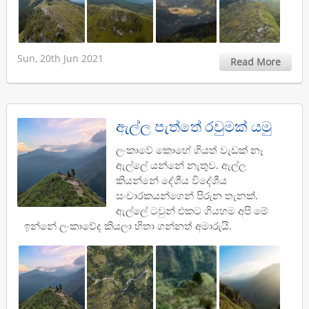
Sun, 20th Jun 2021
Read More
ඇල්ල පැත්තේ රවුමක් යමු
ලංකාවේ කොහේ ගියත් වැඩක් නෑ
ඇල්ලේ යන්නේ නැතුව. ඇල්ල
කියන්නේ දේශීය විදේශීය
සංචාරකයන්ගෙන් පිරුන තැනක්.
ඇල්ලේ ටවුන් එකට ගියහම අපි මේ
ඉන්නේ ලංකාවේද කියලා හිතා ගන්නත් අමාරුයි.