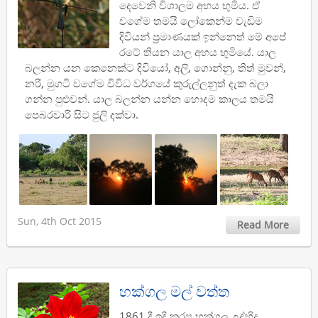
දෙවෙනි විශාලම අභය භුමිය. ඒ
වගේම තමයි ලෝකෙන්ම වැඩිම
දිවියන් ප්‍රමාණයක් ඉන්නෙත් මේ අපේ
රටේ තියන යාල අභය භුමියේ. යාල
බලන්න යන කෙනෙක්ට දිවියෝ, අලි, ගොන්නු, තිත් මුවන්,
නරි, මුගටි වගේම විවිධ වර්ගයේ කුරුල්ලනුත් දැක බලා
ගන්න පුළුවන්. යාල බලන්න යන්න හොදම කාලය තමයි
පෙබරවාරි සිට ජුලි දක්වා.
Sun, 4th Oct 2015
Read More
හක්ගල මල් වත්ත
1861 දී ඉදි කරපු හක්ගල උද්භිද