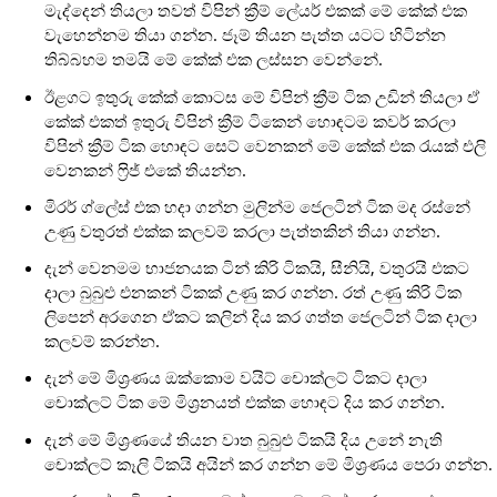
මැද්දෙන් තියලා තවත් විපින් ක්‍රීම් ලේයර් එකක් මේ කේක් එක
වැහෙන්නම තියා ගන්න. ජෑම් තියන පැත්ත යටට හිටින්න
තිබ්බහම තමයි මේ කේක් එක ලස්සන වෙන්නේ.
ඊළගට ඉතුරු කේක් කොටස මේ විපින් ක්‍රීම් ටික උඩින් තියලා ඒ
කේක් එකත් ඉතුරු විපින් ක්‍රීම් ටිකෙන් හොඳටම කවර් කරලා
විපින් ක්‍රීම් ටික හොඳට සෙට් වෙනකන් මේ කේක් එක රැයක් එලි
වෙනකන් ෆ්‍රිජ් එකේ තියන්න.
මිරර් ග්ලේස් එක හදා ගන්න මුලින්ම ජෙලටින් ටික මද රස්නේ
උණු වතුරත් එක්ක කලවම් කරලා පැත්තකින් තියා ගන්න.
දැන් වෙනමම භාජනයක ටින් කිරි ටිකයි, සීනියි, වතුරයි එකට
දාලා බුබුළු එනකන් ටිකක් උණු කර ගන්න. රත් උණු කිරි ටික
ලිපෙන් අරගෙන ඒකට කලින් දිය කර ගත්ත ජෙලටින් ටික දාලා
කලවම් කරන්න.
දැන් මේ මිශ්‍රණය ඔක්කොම වයිට් චොක්ලට් ටිකට දාලා
චොක්ලට් ටික මේ මිශ්‍රනයත් එක්ක හොඳට දිය කර ගන්න.
දැන් මේ මිශ්‍රණයේ තියන වාත බුබුළු ටිකයි දිය උනේ නැති
චොක්ලට් කෑලි ටිකයි අයින් කර ගන්න මේ මිශ්‍රණය පෙරා ගන්න.