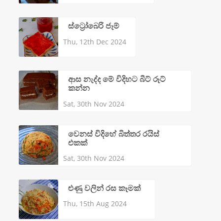
ස්ට්‍රෝබෙරි ජෑම්
Thu, 12th Dec 2024
ආස නැද්ද මේ විදිහට බීට් රූට්
කන්න
Sat, 30th Nov 2024
වෙනස් විදිහේ බිත්තර රයිස්
එකක්
Sat, 30th Nov 2024
ළුණු වලින් රස කෑමක්
Thu, 15th Aug 2024