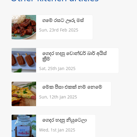
ගමේ රසට ඌරු මස්
Sun, 23rd Feb 2025
ගෙදර හදපු වොන්ඩර් බාර් අයිස්
ක්‍රීම්
Sat, 25th Jan 2025
මේක පීසා එකක් නම් නෙමේ
Sun, 12th Jan 2025
ගෙදර හදපු නියුටෙලා
Wed, 1st Jan 2025