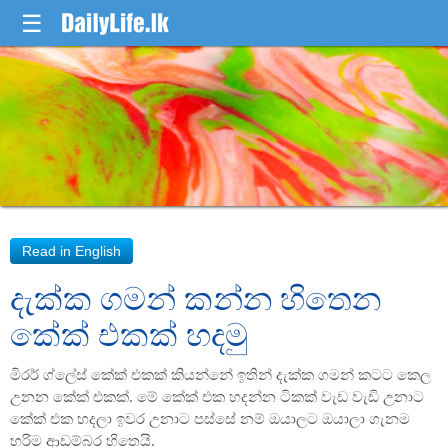
☰
දැක්ක ගමන් කන්න හිතෙන
කේක් එකක් හදමු
මිරර් ග්ලේස් කේක් එකක් කියන්නේ ඉතින් දැක්ක ගමන් කටට කෙල
උනන කේක් එකක්. මේ කේක් එක හදන්න ටිකක් වැඩ වැඩි උනාට
කේක් එක හදලා ඉවර උනාට පස්සේ නම් ඔයාලට ඔයාලා ගැනම
හරිම ආඩම්බර හිතෙයි.