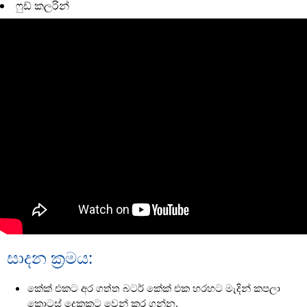
ෆුඩ් කලරින්
සාදන ක්‍රමය:
කේක් එකට අර ගත්ත බටර් කේක් එක හරහට මැදින් කපලා
කොටස් දෙකකට වෙන් කර ගන්න.