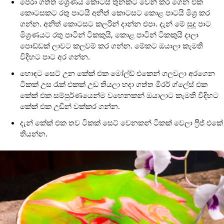
පෙරා ගත්ත මිශ්‍රණය කොටස් තුනකට වෙන් කර ගෙන එක
කොටසකට රතු පාටයි අනිත් කොටසට කොළ පාටයි මිශ්‍ර කර
ගන්න. අනිත් කොටසට කලරින් දාන්න එපා. දැන් මේ සුදු පාට
මිශ්‍රණයට රතු පාටින් ටිකකුයි, කොළ පාටින් ටිකකුයි දාලා
පොඩ්ඩක් ලාවට කලවම් කර ගන්න. මේකට ඔයාලා කැමති
විදිහට පාට අර ගන්න.
හොඳට සෙට් උන කේක් එක මෝල්ඩ් එකෙන් ගලවලා අරගෙන
ටිකක් උස රැක් එකක් උඩ තියලා හදා ගත්ත මිරර් ග්ලේස් එක
කේක් එක සම්පුර්ණයෙන්ම වහෙනකන් ඔයාලාට කැමති විදිහට
කේක් එක උඩින් වක්කර ගන්න.
දැන් කේක් එක තව ටිකක් සෙට් වෙනකන් ටිකක් වෙලා ෆ්‍රිජ් එකේ
තියන්න.