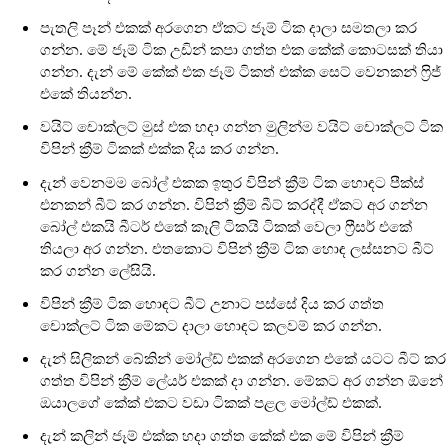
පැතලි පෑන් එකක් අරගෙන ඒකට ජෑම් ටික දාලා සමතලා කර
ගන්න. මේ ජෑම් ටික උඩින් කපා ගත්ත එක කේක් කොටසක් තියා
ගන්න. දැන් මේ කේක් එක ජෑම් ටිකත් එක්ක සෙට් වෙනකන් ෆ්‍රිජ්
එකේ තියන්න.
වයිට් චොක්ලට් මුස් එක හදා ගන්න මුලින්ම වයිට් චොක්ලට් ටික
විපින් ක්‍රීම් ටිකක් එක්ක දිය කර ගන්න.
දැන් වෙනමම බෝල් එකක ඉතුර විපින් ක්‍රීම් ටික හොඳට පීක්ස්
එනකන් බීට් කර ගන්න. විපින් ක්‍රීම් බීට් කරද්දී ඒකට අර ගන්න
බෝල් එකයි බීටර් එකේ කෑලි ටිකයි ටිකක් වෙලා ෆ්‍රීසර් එකේ
තියලා අර ගන්න. එතකොට විපින් ක්‍රීම් ටික හොඳ ලස්සනට බීට්
කර ගන්න ලේසියි.
විපින් ක්‍රීම් ටික හොඳට බීට් උනාට පස්සේ දිය කර ගත්ත
චොක්ලට් ටික මේකට දාලා හොඳට කලවම් කර ගන්න.
දැන් සිලිකන් බේකින් මෝල්ඩ් එකක් අරගෙන එකේ යටට බීට් කර
ගත්ත විපින් ක්‍රීම් ලේයර් එකක් දා ගන්න. මේකට අර ගන්න ඕනේ
ඔයාලගේ කේක් එකට වඩා ටිකක් පළල මෝල්ඩ් එකක්.
දැන් කලින් ජෑම් එක්ක හදා ගත්ත කේක් එක මේ විපින් ක්‍රීම්