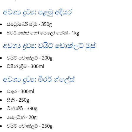
අවශ්‍ය ද්‍රව්‍ය: පළමු අදියර
ස්ට්‍රෝබෙරි ජෑම් - 350g
බටර් කේක් හෝ යෙලෝ කේක් - 1kg
අවශ්‍ය ද්‍රව්‍ය: වයිට් චොක්ලට් මුස්
වයිට් චොක්ලට් - 200g
විපින් ක්‍රීම් - 300ml
අවශ්‍ය ද්‍රව්‍ය: මිරර් ග්ලේස්
වතුර - 300ml
සීනි - 250g
ටින් කිරි - 390g
ජෙලටින් - 20g
වයිට් චොක්ලට් - 250g