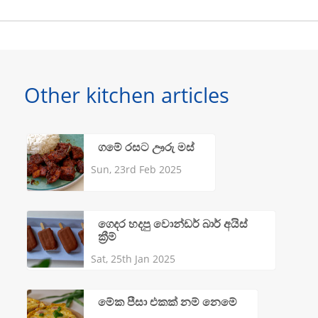
Other kitchen articles
ගමේ රසට ඌරු මස්
Sun, 23rd Feb 2025
ගෙදර හදපු වොන්ඩර් බාර් අයිස්
ක්‍රීම්
Sat, 25th Jan 2025
මේක පීසා එකක් නම් නෙමේ