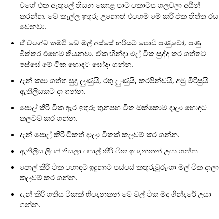
වගේ එක ඇතුලේ තියන කොළ පාට කොටස ගලවලා අයින්
කරන්න. මේ කෑල්ල ඉතුරු උනොත් එහෙම මේ කරි එක තිත්ත රස
වෙනවා.
ඒ වගේම තමයි මේ මල් අස්සේ හරියට පොඩි පණුවෝ, පණු
බිත්තර එහෙම තියනවා. ඒක හින්දා මල් ටික සුද්ද කර ගත්තට
පස්සේ මේ ටික හොඳට සෝදා ගන්න.
දැන් කපා ගත්ත සුදු ලුණුයි, රතු ලුණුයි, කරපින්චයි, අමු මිරිසුයි
ඇතිලියකට දා ගන්න.
පොල් කිරි ටික ඇර ඉතුරු තුනපහ ටික ඔක්කොම දාලා හොඳට
කලවම් කර ගන්න.
දැන් පොල් කිරි ටිකත් දාලා ටිකක් කලවම් කර ගන්න.
ඇතිලිය ලිපේ තියලා පොල් කිරි ටික ඉදෙනකන් උයා ගන්න.
පොල් කිරි ටික හොඳට ඉදුනාට පස්සේ කතුරුමුරුංගා මල් ටික දාලා
කලවම් කර ගන්න.
දැන් කිරි ගතිය ටිකක් හිදෙනකන් මේ මල් ටික මද ගින්දරේ උයා
ගන්න.