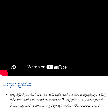
සාදන ක්‍රමය:
කතුරුමුරුංගා මල් ටික හොඳට සුද්ද කර ගන්න. කතුරුමුරුංගා මල්
සුද්ද කර ගන්නේ මෙන්න මෙහෙමයි. මුලින්ම මලේ දෙපැත්තේ
තියන සුදු පාට කොටස ගලවලා අර ගන්න. ඊට පස්සේ නටුව