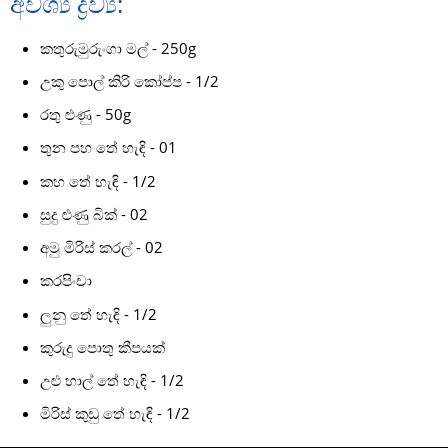
අවශ්‍ය ද්‍රව්‍ය:
කතුරුමුරුංගා මල් - 250g
උකු පොල් කිරි කෝප්ප - 1/2
රතු ළුණු - 50g
තුන පහ තේ හැඳි - 01
කහ තේ හැඳි - 1/2
සුදු ළුණු බික් - 02
අමු මිරිස් කරල් - 02
කරපිංචා
ලුනු තේ හැඳි - 1/2
කුරුදු පොතු කීපයක්
උළු හාල් තේ හැඳි - 1/2
මිරිස් කුඩු තේ හැඳි - 1/2