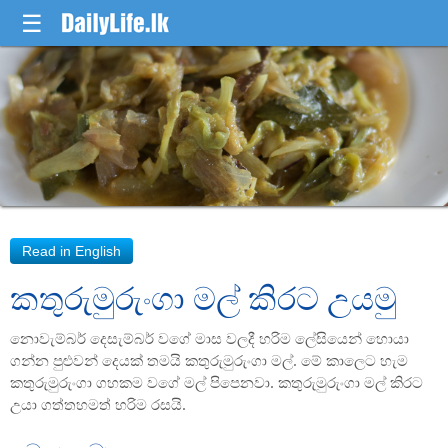
☰
කතුරුමුරුංගා මල් කිරට උයමු
නොවැම්බර් දෙසැම්බර් වගේ මාස වලදී හරිම ලේසියෙන් හොයා
ගන්න පුළුවන් දෙයක් තමයි කතුරුමුරුංගා මල්. මේ කාලෙට හැම
කතුරුමුරුංගා ගහකම වගේ මල් පිපෙනවා. කතුරුමුරුංගා මල් කිරට
උයා ගත්තහමත් හරිම රසයි.