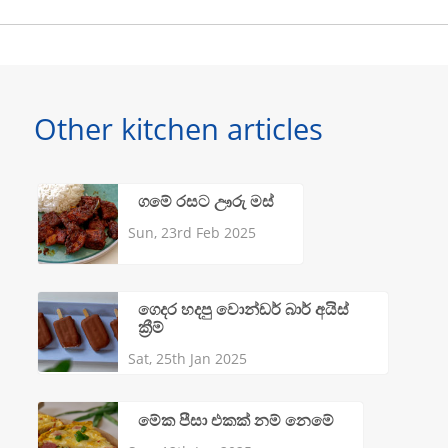
Other kitchen articles
ගමේ රසට ඌරු මස්
Sun, 23rd Feb 2025
ගෙදර හදපු වොන්ඩර් බාර් අයිස්
ක්‍රීම්
Sat, 25th Jan 2025
මේක පීසා එකක් නම් නෙමේ