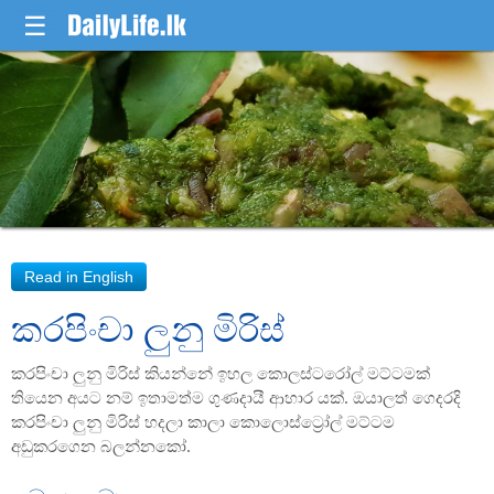
☰
කරපිංචා ලුනු මිරිස්
කරපිංචා ලුනු මිරිස් කියන්නේ ඉහල කොලස්ටරෝල් මට්ටමක්
තියෙන අයට නම් ඉතාමත්ම ගුණදායී ආහාර යක්. ඔයාලත් ගෙදරදි
කරපිංචා ලුනු මිරිස් හදලා කාලා කොලොස්ට්‍රෝල් මට්ටම
අඩුකරගෙන බලන්නකෝ.