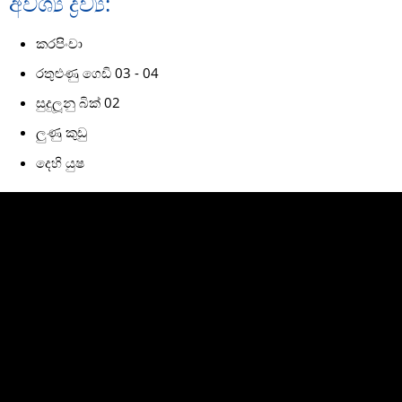
අවශ්‍ය ද්‍රව්‍ය:
කරපිංචා
රතුළුණු ගෙඩි 03 - 04
සුදුලූනු බික් 02
ලුණු කුඩු
දෙහි යුෂ