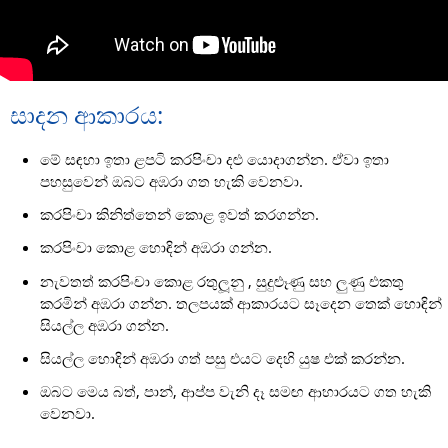
සාදන ආකාරය:
මේ සඳහා ඉතා ළපටි කරපිංචා දළු යොදාගන්න. ඒවා ඉතා
පහසුවෙන් ඔබට අඹරා ගත හැකි වෙනවා.
කරපිංචා කිනිත්තෙන් කොළ ඉවත් කරගන්න.
කරපිංචා කොළ හොඳින් අඹරා ගන්න.
නැවතත් කරපිංචා කොළ රතුලූනු , සුදුළූණු සහ ලුණු එකතු
කරමින් අඹරා ගන්න. තලපයක් ආකාරයට සෑදෙන තෙක් හොඳින්
සියල්ල අඹරා ගන්න.
සියල්ල හොඳින් අඹරා ගත් පසු එයට දෙහි යුෂ එක් කරන්න.
ඔබට මෙය බත්, පාන්, ආප්ප වැනි දෑ සමඟ ආහාරයට ගත හැකි
වෙනවා.