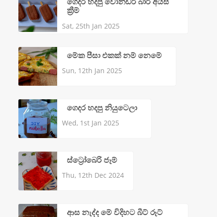
ගෙදර හදපු වොන්ඩර් බාර් අයිස්
ක්‍රීම්
Sat, 25th Jan 2025
මේක පීසා එකක් නම් නෙමේ
Sun, 12th Jan 2025
ගෙදර හදපු නියුටෙලා
Wed, 1st Jan 2025
ස්ට්‍රෝබෙරි ජෑම්
Thu, 12th Dec 2024
ආස නැද්ද මේ විදිහට බීට් රූට්