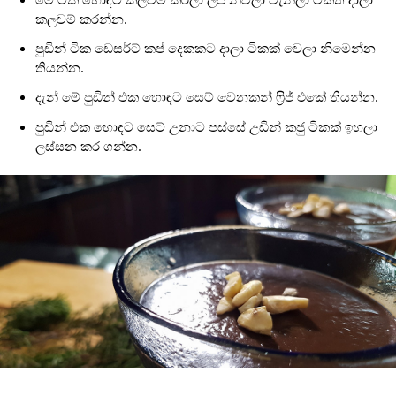
කලවම් කරන්න.
පුඩින් ටික ඩෙසර්ට් කප් දෙකකට දාලා ටිකක් වෙලා නිමෙන්න
තියන්න.
දැන් මේ පුඩින් එක හොඳට සෙට් වෙනකන් ෆ්‍රිජ් එකේ තියන්න.
පුඩින් එක හොඳට සෙට් උනාට පස්සේ උඩින් කජු ටිකක් ඉහලා
ලස්සන කර ගන්න.