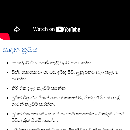
සාදන ක්‍රමය
චොක්ලට් ටික පොඩි කෑලි වලට කපා ගන්න.
සීනි, කොකෝවා පව්ඩර්, ඉරිඟු පිටි, ලුනු එකට දාලා කලවම්
කරන්න.
කිරි ටික දාලා කලවම් කරන්න.
පුඩින් මිශ්‍රණය ටිකක් ඝන වෙනකන් මද ගින්දරේ දිගටම හැඳි
ගාමින් කලවම් කරන්න.
පුඩින් එක ඝන වේගෙන එනකොට කපාගත්ත චොක්ලට් ටිකයි
විපින් ක්‍රීම් ටිකයි දාගන්න.
මේ ටික හොඳට කලවම් කරලා ලිප නිවලා වැනිලා ටිකත් දාලා