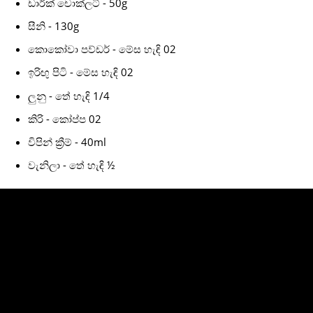
ඩාර්ක් චොක්ලට් - 50g
සීනි - 130g
කොකෝවා පව්ඩර් - මේස හැඳි 02
ඉරිඟු පිටි - මේස හැඳි 02
ලුනු - තේ හැඳි 1/4
කිරි - කෝප්ප 02
විපින් ක්‍රීම් - 40ml
වැනිලා - තේ හැඳි ½