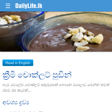
☰
ක්‍රීමි චොක්ලට් පුඩින්
හැම වෙලේම චොක්ලට් අතුරුපසක් හොයන ඔයාලාට මෙන්න තවත්
රසම රස කෑමක්…
අවශ්‍ය ද්‍රව්‍ය