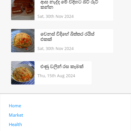
ආස නැද්ද මේ විදිහට බීට් රූට්
කන්න
Sat, 30th Nov 2024
වෙනස් විදිහේ බිත්තර රයිස්
එකක්
Sat, 30th Nov 2024
ළුණු වලින් රස කෑමක්
Thu, 15th Aug 2024
Home
Market
Health