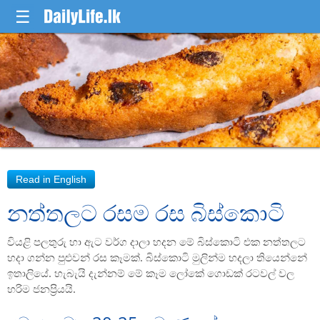
☰
නත්තලට රසම රස බිස්කොටි
වියළි පලතුරු හා ඇට වර්ග දාලා හදන මේ බිස්කොටි එක නත්තලට
හදා ගන්න පුළුවන් රස කෑමක්. බිස්කොටි මුලින්ම හදලා තියෙන්නේ
ඉතාලියේ. හැබැයි දැන්නම් මේ කෑම ලෝකේ ගොඩක් රටවල් වල
හරිම ජනප්‍රියයි.