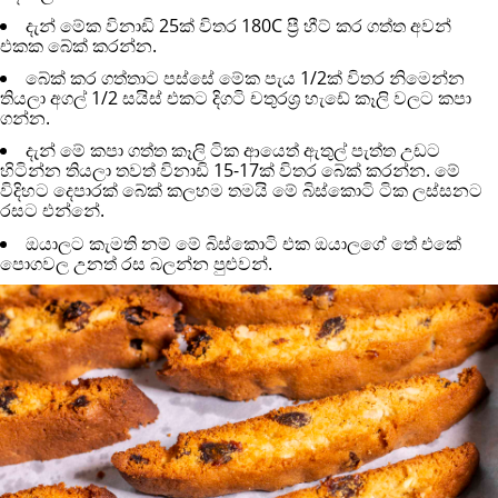
දැන් මේක විනාඩි 25ක් විතර 180C ප්‍රී හීට් කර ගත්ත අවන්
එකක බේක් කරන්න.
බේක් කර ගත්තාට පස්සේ මේක පැය 1/2ක් විතර නිමෙන්න
තියලා අගල් 1/2 සයිස් එකට දිගටි චතුරශ්‍ර හැඩේ කෑලි වලට කපා
ගන්න.
දැන් මේ කපා ගත්ත කෑලි ටික ආයෙත් ඇතුල් පැත්ත උඩට
හිටින්න තියලා තවත් විනාඩි 15-17ක් විතර බේක් කරන්න. මේ
විදිහට දෙපාරක් බේක් කලහම තමයි මේ බිස්කොටි ටික ලස්සනට
රසට එන්නේ.
ඔයාලට කැමති නම් මේ බිස්කොටි එක ඔයාලගේ තේ එකේ
පොගවල උනත් රස බලන්න පුළුවන්.