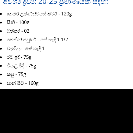
අවශ්‍ය ද්‍රව්‍ය: 20-25 ප්‍රමාණයක් සඳහා
කාමර උෂ්ණත්වයේ බටර් - 120g
සීනි - 100g
බිත්තර - 02
බේකින් පවුඩර් - තේ හැඳි 1 1/2
වැනිලා - තේ හැඳි 1
රට ඉදි - 75g
වියළි මිදී - 75g
කජු - 75g
පාන් පිටි - 160g