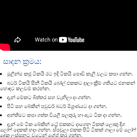
සාදන ක්‍රමය:
මුලින්ම කජු ටිකයි රට ඉදි ටිකයි පොඩි කෑලි වලට කපා ගන්න.
බටර් ටිකයි සීනි ටිකයි බෝල් එකකට දාලා ක්‍රීම් ගතියට එනකන්
හොඳට කලවම් කරන්න.
දැන් මේකට බිත්තර සහ වැනිලා දා ගන්න.
පිටි සහ බේකින් පවුඩර් බටර් මිශ්‍රණයට දා ගන්න.
අන්තිමට කපා ගත්ත වියලි පලතුරු හා ඇට ටික දා ගන්න.
දැන් මේ ටික බේකින් ට්‍රේ එකකට දාගෙන ටිකක් ලොකු දිග
ලෝෆ් දෙකක් හදා ගන්න. ස්පචුලා එකක පිටි ටිකක් ගාලා මේ ලෝෆ්
දෙක ලස්සනට වටෙන් ශේප් කර ගන්න.